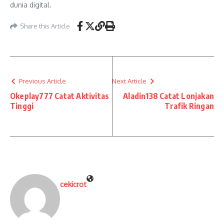
dunia digital.
Share this Article
Previous Article
Next Article
Okeplay777 Catat Aktivitas
Aladin138 Catat Lonjakan
Tinggi
Trafik Ringan
cekicrot