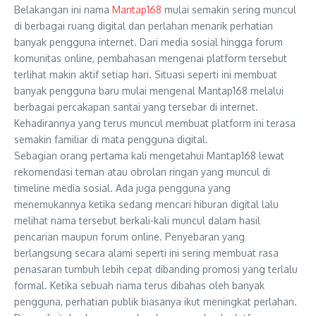
Belakangan ini nama
Mantap168
mulai semakin sering muncul
di berbagai ruang digital dan perlahan menarik perhatian
banyak pengguna internet. Dari media sosial hingga forum
komunitas online, pembahasan mengenai platform tersebut
terlihat makin aktif setiap hari. Situasi seperti ini membuat
banyak pengguna baru mulai mengenal Mantap168 melalui
berbagai percakapan santai yang tersebar di internet.
Kehadirannya yang terus muncul membuat platform ini terasa
semakin familiar di mata pengguna digital.
Sebagian orang pertama kali mengetahui Mantap168 lewat
rekomendasi teman atau obrolan ringan yang muncul di
timeline media sosial. Ada juga pengguna yang
menemukannya ketika sedang mencari hiburan digital lalu
melihat nama tersebut berkali-kali muncul dalam hasil
pencarian maupun forum online. Penyebaran yang
berlangsung secara alami seperti ini sering membuat rasa
penasaran tumbuh lebih cepat dibanding promosi yang terlalu
formal. Ketika sebuah nama terus dibahas oleh banyak
pengguna, perhatian publik biasanya ikut meningkat perlahan.