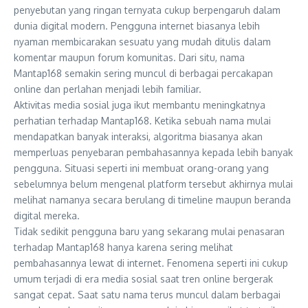
penyebutan yang ringan ternyata cukup berpengaruh dalam
dunia digital modern. Pengguna internet biasanya lebih
nyaman membicarakan sesuatu yang mudah ditulis dalam
komentar maupun forum komunitas. Dari situ, nama
Mantap168 semakin sering muncul di berbagai percakapan
online dan perlahan menjadi lebih familiar.
Aktivitas media sosial juga ikut membantu meningkatnya
perhatian terhadap Mantap168. Ketika sebuah nama mulai
mendapatkan banyak interaksi, algoritma biasanya akan
memperluas penyebaran pembahasannya kepada lebih banyak
pengguna. Situasi seperti ini membuat orang-orang yang
sebelumnya belum mengenal platform tersebut akhirnya mulai
melihat namanya secara berulang di timeline maupun beranda
digital mereka.
Tidak sedikit pengguna baru yang sekarang mulai penasaran
terhadap Mantap168 hanya karena sering melihat
pembahasannya lewat di internet. Fenomena seperti ini cukup
umum terjadi di era media sosial saat tren online bergerak
sangat cepat. Saat satu nama terus muncul dalam berbagai