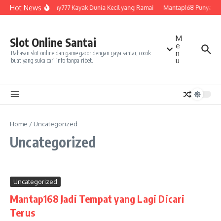
Skip to content
Hot News
Okeplay777 Kayak Dunia Kecil yang Ramai
Mantap168 Punya Car
M
Slot Online Santai
e
n
Bahasan slot online dan game gacor dengan gaya santai, cocok
u
buat yang suka cari info tanpa ribet.
Home
/
Uncategorized
Uncategorized
Uncategorized
Mantap168 Jadi Tempat yang Lagi Dicari
Terus