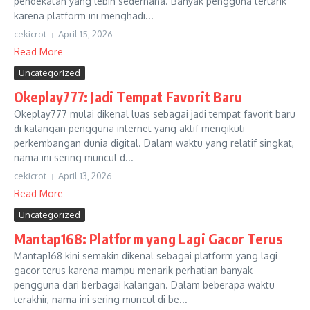
pendekatan yang lebih sederhana. Banyak pengguna tertarik
karena platform ini menghadi...
cekicrot
April 15, 2026
Read More
Uncategorized
Okeplay777: Jadi Tempat Favorit Baru
Okeplay777 mulai dikenal luas sebagai jadi tempat favorit baru
di kalangan pengguna internet yang aktif mengikuti
perkembangan dunia digital. Dalam waktu yang relatif singkat,
nama ini sering muncul d...
cekicrot
April 13, 2026
Read More
Uncategorized
Mantap168: Platform yang Lagi Gacor Terus
Mantap168 kini semakin dikenal sebagai platform yang lagi
gacor terus karena mampu menarik perhatian banyak
pengguna dari berbagai kalangan. Dalam beberapa waktu
terakhir, nama ini sering muncul di be...