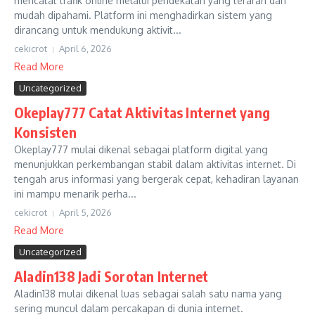
mencatat trafik online melalui pendekatan yang terarah dan
mudah dipahami. Platform ini menghadirkan sistem yang
dirancang untuk mendukung aktivit...
cekicrot
April 6, 2026
Read More
Uncategorized
Okeplay777 Catat Aktivitas Internet yang
Konsisten
Okeplay777 mulai dikenal sebagai platform digital yang
menunjukkan perkembangan stabil dalam aktivitas internet. Di
tengah arus informasi yang bergerak cepat, kehadiran layanan
ini mampu menarik perha...
cekicrot
April 5, 2026
Read More
Uncategorized
Aladin138 Jadi Sorotan Internet
Aladin138 mulai dikenal luas sebagai salah satu nama yang
sering muncul dalam percakapan di dunia internet.