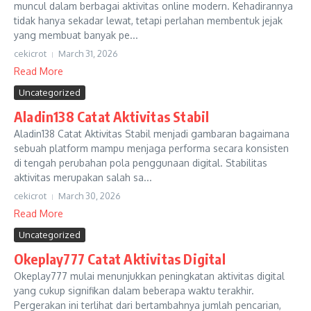
muncul dalam berbagai aktivitas online modern. Kehadirannya
tidak hanya sekadar lewat, tetapi perlahan membentuk jejak
yang membuat banyak pe...
cekicrot
March 31, 2026
Read More
Uncategorized
Aladin138 Catat Aktivitas Stabil
Aladin138 Catat Aktivitas Stabil menjadi gambaran bagaimana
sebuah platform mampu menjaga performa secara konsisten
di tengah perubahan pola penggunaan digital. Stabilitas
aktivitas merupakan salah sa...
cekicrot
March 30, 2026
Read More
Uncategorized
Okeplay777 Catat Aktivitas Digital
Okeplay777 mulai menunjukkan peningkatan aktivitas digital
yang cukup signifikan dalam beberapa waktu terakhir.
Pergerakan ini terlihat dari bertambahnya jumlah pencarian,