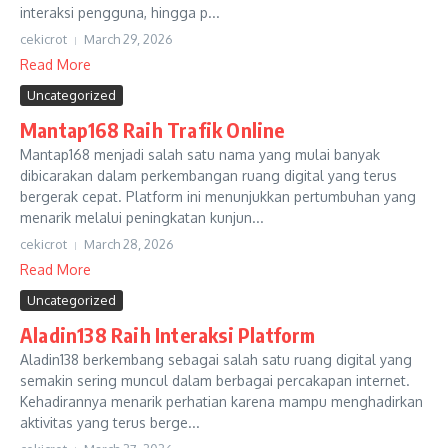
interaksi pengguna, hingga p...
cekicrot
March 29, 2026
Read More
Uncategorized
Mantap168 Raih Trafik Online
Mantap168 menjadi salah satu nama yang mulai banyak
dibicarakan dalam perkembangan ruang digital yang terus
bergerak cepat. Platform ini menunjukkan pertumbuhan yang
menarik melalui peningkatan kunjun...
cekicrot
March 28, 2026
Read More
Uncategorized
Aladin138 Raih Interaksi Platform
Aladin138 berkembang sebagai salah satu ruang digital yang
semakin sering muncul dalam berbagai percakapan internet.
Kehadirannya menarik perhatian karena mampu menghadirkan
aktivitas yang terus berge...