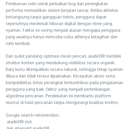
Pembaruan rutin untuk perbaikan bug dan peningkatan
performa memastikan sistem berjalan lancar. Ketika aktivitas
berlangsung tanpa gangguan teknis, pengguna dapat
sepenuhnya menikmati hiburan digital dengan ritme yang
nyaman. Faktor ini sering menjadi alasan mengapa pengguna
yang awalnya hanya mencoba-coba akhirnya ketagihan dan
rutin kembali.
Dari sudut pandang optimasi mesin pencari, aladin138 memiliki
struktur konten yang mendukung visibilitas secara organik.
Kata kunci ditempatkan secara natural, sehingga tetap nyaman
dibaca dan tidak terasa dipaksakan. Kecepatan akses serta
kompatibilitas lintas perangkat berkontribusi pada pengalaman
pengguna yang baik, faktor yang menjadi pertimbangan
algoritma pencarian. Pendekatan ini membantu platform
muncul di hasil pencarian tanpa mengurangi kualitas konten.
Google search rekomendasi :
aladin138 slot
link alternatif aladin138