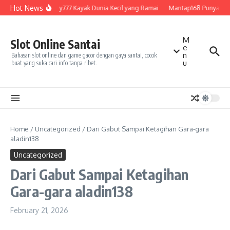
Skip to content
Hot News
Okeplay777 Kayak Dunia Kecil yang Ramai
Mantap168 Punya Cara
M
Slot Online Santai
e
n
Bahasan slot online dan game gacor dengan gaya santai, cocok
u
buat yang suka cari info tanpa ribet.
Home
/
Uncategorized
/
Dari Gabut Sampai Ketagihan Gara-gara
aladin138
Uncategorized
Dari Gabut Sampai Ketagihan
Gara-gara aladin138
February 21, 2026