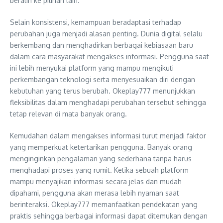
beralih ke pilihan lain.
Selain konsistensi, kemampuan beradaptasi terhadap
perubahan juga menjadi alasan penting. Dunia digital selalu
berkembang dan menghadirkan berbagai kebiasaan baru
dalam cara masyarakat mengakses informasi. Pengguna saat
ini lebih menyukai platform yang mampu mengikuti
perkembangan teknologi serta menyesuaikan diri dengan
kebutuhan yang terus berubah. Okeplay777 menunjukkan
fleksibilitas dalam menghadapi perubahan tersebut sehingga
tetap relevan di mata banyak orang.
Kemudahan dalam mengakses informasi turut menjadi faktor
yang memperkuat ketertarikan pengguna. Banyak orang
menginginkan pengalaman yang sederhana tanpa harus
menghadapi proses yang rumit. Ketika sebuah platform
mampu menyajikan informasi secara jelas dan mudah
dipahami, pengguna akan merasa lebih nyaman saat
berinteraksi. Okeplay777 memanfaatkan pendekatan yang
praktis sehingga berbagai informasi dapat ditemukan dengan