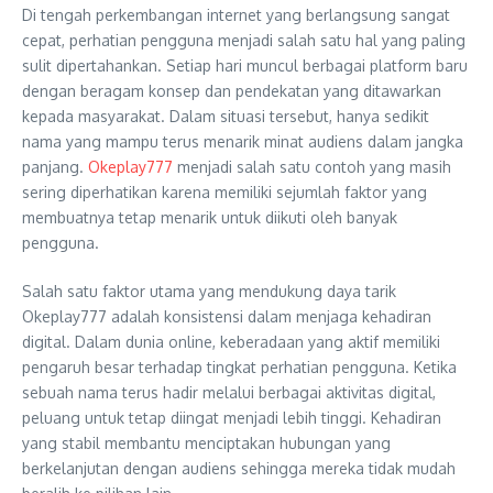
Di tengah perkembangan internet yang berlangsung sangat
cepat, perhatian pengguna menjadi salah satu hal yang paling
sulit dipertahankan. Setiap hari muncul berbagai platform baru
dengan beragam konsep dan pendekatan yang ditawarkan
kepada masyarakat. Dalam situasi tersebut, hanya sedikit
nama yang mampu terus menarik minat audiens dalam jangka
panjang.
Okeplay777
menjadi salah satu contoh yang masih
sering diperhatikan karena memiliki sejumlah faktor yang
membuatnya tetap menarik untuk diikuti oleh banyak
pengguna.
Salah satu faktor utama yang mendukung daya tarik
Okeplay777 adalah konsistensi dalam menjaga kehadiran
digital. Dalam dunia online, keberadaan yang aktif memiliki
pengaruh besar terhadap tingkat perhatian pengguna. Ketika
sebuah nama terus hadir melalui berbagai aktivitas digital,
peluang untuk tetap diingat menjadi lebih tinggi. Kehadiran
yang stabil membantu menciptakan hubungan yang
berkelanjutan dengan audiens sehingga mereka tidak mudah