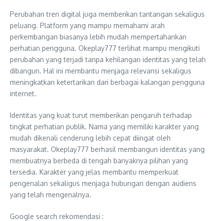
Perubahan tren digital juga memberikan tantangan sekaligus
peluang. Platform yang mampu memahami arah
perkembangan biasanya lebih mudah mempertahankan
perhatian pengguna. Okeplay777 terlihat mampu mengikuti
perubahan yang terjadi tanpa kehilangan identitas yang telah
dibangun. Hal ini membantu menjaga relevansi sekaligus
meningkatkan ketertarikan dari berbagai kalangan pengguna
internet.
Identitas yang kuat turut memberikan pengaruh terhadap
tingkat perhatian publik. Nama yang memiliki karakter yang
mudah dikenali cenderung lebih cepat diingat oleh
masyarakat. Okeplay777 berhasil membangun identitas yang
membuatnya berbeda di tengah banyaknya pilihan yang
tersedia. Karakter yang jelas membantu memperkuat
pengenalan sekaligus menjaga hubungan dengan audiens
yang telah mengenalnya.
Google search rekomendasi :