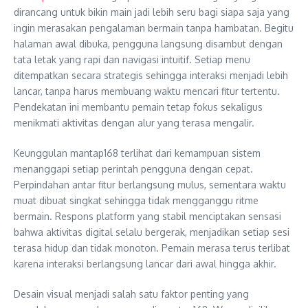
dirancang untuk bikin main jadi lebih seru bagi siapa saja yang
ingin merasakan pengalaman bermain tanpa hambatan. Begitu
halaman awal dibuka, pengguna langsung disambut dengan
tata letak yang rapi dan navigasi intuitif. Setiap menu
ditempatkan secara strategis sehingga interaksi menjadi lebih
lancar, tanpa harus membuang waktu mencari fitur tertentu.
Pendekatan ini membantu pemain tetap fokus sekaligus
menikmati aktivitas dengan alur yang terasa mengalir.
Keunggulan mantap168 terlihat dari kemampuan sistem
menanggapi setiap perintah pengguna dengan cepat.
Perpindahan antar fitur berlangsung mulus, sementara waktu
muat dibuat singkat sehingga tidak mengganggu ritme
bermain. Respons platform yang stabil menciptakan sensasi
bahwa aktivitas digital selalu bergerak, menjadikan setiap sesi
terasa hidup dan tidak monoton. Pemain merasa terus terlibat
karena interaksi berlangsung lancar dari awal hingga akhir.
Desain visual menjadi salah satu faktor penting yang