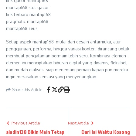
link gacor mantap168
mantap168 slot gacor
link terbaru mantap168
pragmatic mantap168
mantap168 zeus
Setiap aspek mantap168, mulai dari desain antarmuka, alur
penggunaan, performa, hingga variasi konten, dirancang untuk
membuat pengalaman bermain lebih seru. Kombinasi elemen-
elemen ini menciptakan hiburan digital yang dinamis, fleksibel,
dan mudah diakses, siap menemani pemain kapan pun mereka
ingin merasakan sensasi yang menyenangkan.
Share this Article
Previous Article
Next Article
aladin138 Bikin Main Tetap
Dari Isi Waktu Kosong