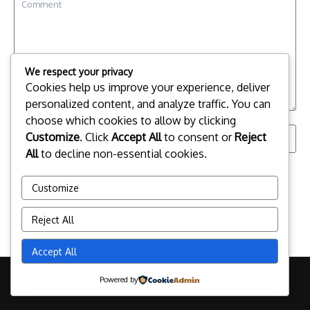
We respect your privacy
Cookies help us improve your experience, deliver
personalized content, and analyze traffic. You can
choose which cookies to allow by clicking
Customize
. Click
Accept All
to consent or
Reject
All
to decline non-essential cookies.
Save my name, email, and website in this browser for the
next time I comment.
Customize
Reject All
Accept All
Copyright © 2026 Slot Online Santai | Powered by
News Magazine
Powered by
X