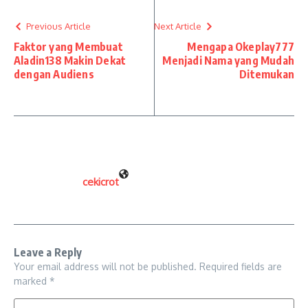
Previous Article
Next Article
Faktor yang Membuat
Mengapa Okeplay777
Aladin138 Makin Dekat
Menjadi Nama yang Mudah
dengan Audiens
Ditemukan
cekicrot
Leave a Reply
Your email address will not be published.
Required fields are
marked
*