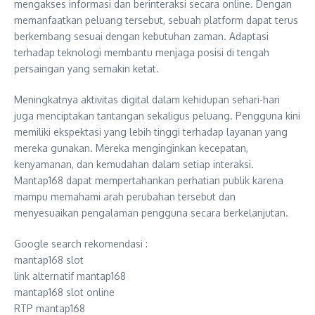
mengakses informasi dan berinteraksi secara online. Dengan
memanfaatkan peluang tersebut, sebuah platform dapat terus
berkembang sesuai dengan kebutuhan zaman. Adaptasi
terhadap teknologi membantu menjaga posisi di tengah
persaingan yang semakin ketat.
Meningkatnya aktivitas digital dalam kehidupan sehari-hari
juga menciptakan tantangan sekaligus peluang. Pengguna kini
memiliki ekspektasi yang lebih tinggi terhadap layanan yang
mereka gunakan. Mereka menginginkan kecepatan,
kenyamanan, dan kemudahan dalam setiap interaksi.
Mantap168 dapat mempertahankan perhatian publik karena
mampu memahami arah perubahan tersebut dan
menyesuaikan pengalaman pengguna secara berkelanjutan.
Google search rekomendasi :
mantap168 slot
link alternatif mantap168
mantap168 slot online
RTP mantap168