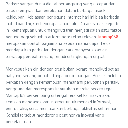
Perkembangan dunia digital berlangsung sangat cepat dan
terus menghadirkan perubahan dalam berbagai aspek
kehidupan. Kebiasaan pengguna internet hari ini bisa berbeda
jauh dibandingkan beberapa tahun lalu. Dalam situasi seperti
ini, kemampuan untuk mengikuti tren menjadi salah satu faktor
penting bagi sebuah platform agar tetap relevan.
Mantap168
merupakan contoh bagaimana sebuah nama dapat terus
mendapatkan perhatian dengan cara menyesuaikan diri
terhadap perubahan yang terjadi di lingkungan digital.
Menyesuaikan diri dengan tren bukan berarti mengikuti setiap
hal yang sedang populer tanpa pertimbangan. Proses ini lebih
berkaitan dengan kemampuan memahami perubahan perilaku
pengguna dan merespons kebutuhan mereka secara tepat.
Mantap168 berkembang di tengah era ketika masyarakat
semakin mengandalkan internet untuk mencari informasi,
berinteraksi, serta menjalankan berbagai aktivitas sehari-hari.
Kondisi tersebut mendorong pentingnya inovasi yang
berkelanjutan.