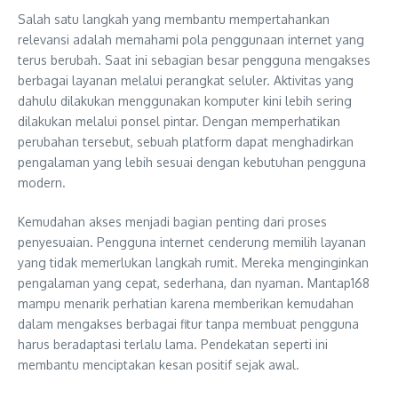
Salah satu langkah yang membantu mempertahankan
relevansi adalah memahami pola penggunaan internet yang
terus berubah. Saat ini sebagian besar pengguna mengakses
berbagai layanan melalui perangkat seluler. Aktivitas yang
dahulu dilakukan menggunakan komputer kini lebih sering
dilakukan melalui ponsel pintar. Dengan memperhatikan
perubahan tersebut, sebuah platform dapat menghadirkan
pengalaman yang lebih sesuai dengan kebutuhan pengguna
modern.
Kemudahan akses menjadi bagian penting dari proses
penyesuaian. Pengguna internet cenderung memilih layanan
yang tidak memerlukan langkah rumit. Mereka menginginkan
pengalaman yang cepat, sederhana, dan nyaman. Mantap168
mampu menarik perhatian karena memberikan kemudahan
dalam mengakses berbagai fitur tanpa membuat pengguna
harus beradaptasi terlalu lama. Pendekatan seperti ini
membantu menciptakan kesan positif sejak awal.