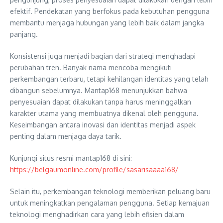
efektif. Pendekatan yang berfokus pada kebutuhan pengguna
membantu menjaga hubungan yang lebih baik dalam jangka
panjang.
Konsistensi juga menjadi bagian dari strategi menghadapi
perubahan tren. Banyak nama mencoba mengikuti
perkembangan terbaru, tetapi kehilangan identitas yang telah
dibangun sebelumnya. Mantap168 menunjukkan bahwa
penyesuaian dapat dilakukan tanpa harus meninggalkan
karakter utama yang membuatnya dikenal oleh pengguna.
Keseimbangan antara inovasi dan identitas menjadi aspek
penting dalam menjaga daya tarik.
Kunjungi situs resmi mantap168 di sini:
https://belgaumonline.com/profile/sasarisaaaa168/
Selain itu, perkembangan teknologi memberikan peluang baru
untuk meningkatkan pengalaman pengguna. Setiap kemajuan
teknologi menghadirkan cara yang lebih efisien dalam