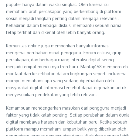
populer hanya dalam waktu singkat. Oleh karena itu,
memahami arah percakapan yang berkembang di platform
sosial menjadi langkah penting dalam menjaga relevansi.
Kehadiran dalam berbagai diskusi membantu sebuah nama
tetap terlihat dan dikenal oleh lebih banyak orang.
Komunitas online juga memberikan banyak informasi
mengenai perubahan minat pengguna. Forum diskusi, grup
percakapan, dan berbagai ruang interaksi digital sering
menjadi tempat munculnya tren baru. Mantap168 memperoleh
manfaat dari keterlibatan dalam lingkungan seperti ini karena
mampu memahami apa yang sedang diperhatikan oleh
masyarakat digital. Informasi tersebut dapat digunakan untuk
menyesuaikan pendekatan yang lebih relevan.
Kemampuan mendengarkan masukan dari pengguna menjadi
faktor yang tidak kalah penting. Setiap perubahan dalam dunia
digital membawa harapan dan kebutuhan baru. Ketika sebuah
platform mampu memahami umpan balik yang diberikan oleh
pengunjung, proses penyesuaian dapat dilakukan dengan lebih