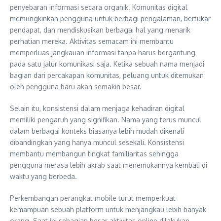
penyebaran informasi secara organik. Komunitas digital
memungkinkan pengguna untuk berbagi pengalaman, bertukar
pendapat, dan mendiskusikan berbagai hal yang menarik
perhatian mereka. Aktivitas semacam ini membantu
memperluas jangkauan informasi tanpa harus bergantung
pada satu jalur komunikasi saja. Ketika sebuah nama menjadi
bagian dari percakapan komunitas, peluang untuk ditemukan
oleh pengguna baru akan semakin besar.
Selain itu, konsistensi dalam menjaga kehadiran digital
memiliki pengaruh yang signifikan. Nama yang terus muncul
dalam berbagai konteks biasanya lebih mudah dikenali
dibandingkan yang hanya muncul sesekali. Konsistensi
membantu membangun tingkat familiaritas sehingga
pengguna merasa lebih akrab saat menemukannya kembali di
waktu yang berbeda.
Perkembangan perangkat mobile turut memperkuat
kemampuan sebuah platform untuk menjangkau lebih banyak
orang. Saat ini sebagian besar aktivitas online dilakukan