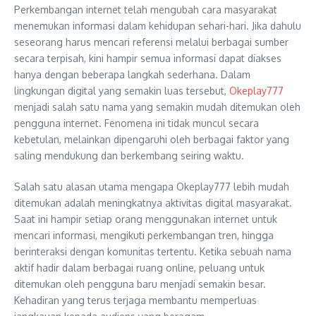
Perkembangan internet telah mengubah cara masyarakat
menemukan informasi dalam kehidupan sehari-hari. Jika dahulu
seseorang harus mencari referensi melalui berbagai sumber
secara terpisah, kini hampir semua informasi dapat diakses
hanya dengan beberapa langkah sederhana. Dalam
lingkungan digital yang semakin luas tersebut,
Okeplay777
menjadi salah satu nama yang semakin mudah ditemukan oleh
pengguna internet. Fenomena ini tidak muncul secara
kebetulan, melainkan dipengaruhi oleh berbagai faktor yang
saling mendukung dan berkembang seiring waktu.
Salah satu alasan utama mengapa Okeplay777 lebih mudah
ditemukan adalah meningkatnya aktivitas digital masyarakat.
Saat ini hampir setiap orang menggunakan internet untuk
mencari informasi, mengikuti perkembangan tren, hingga
berinteraksi dengan komunitas tertentu. Ketika sebuah nama
aktif hadir dalam berbagai ruang online, peluang untuk
ditemukan oleh pengguna baru menjadi semakin besar.
Kehadiran yang terus terjaga membantu memperluas