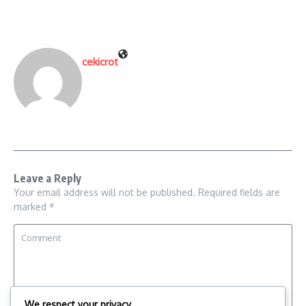
cekicrot
Leave a Reply
Your email address will not be published.
Required fields are
marked
*
We respect your privacy