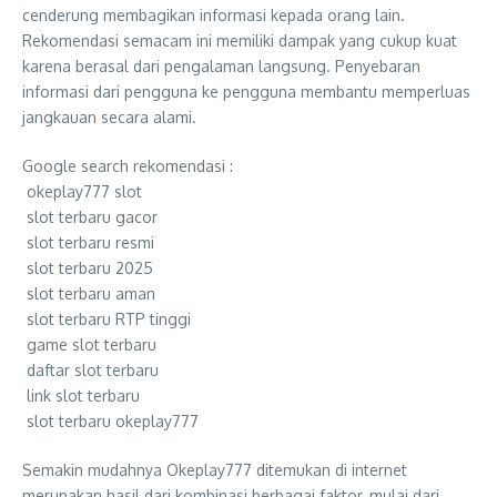
cenderung membagikan informasi kepada orang lain.
Rekomendasi semacam ini memiliki dampak yang cukup kuat
karena berasal dari pengalaman langsung. Penyebaran
informasi dari pengguna ke pengguna membantu memperluas
jangkauan secara alami.
Google search rekomendasi :
okeplay777 slot
slot terbaru gacor
slot terbaru resmi
slot terbaru 2025
slot terbaru aman
slot terbaru RTP tinggi
game slot terbaru
daftar slot terbaru
link slot terbaru
slot terbaru okeplay777
Semakin mudahnya Okeplay777 ditemukan di internet
merupakan hasil dari kombinasi berbagai faktor, mulai dari