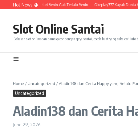
Skip to content
Hot News
Aladin138 Bikin Hari Senin Gak Terlalu Senin
Okeplay777 Kayak Dunia Ke
Slot Online Santai
Bahasan slot online dan game gacor dengan gaya santai, cocok buat yang suka cari info t
Home
/
Uncategorized
/
Aladin138 dan Cerita Happy yang Selalu P
Uncategorized
Aladin138 dan Cerita 
June 29, 2026