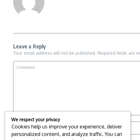
Leave a Reply
Your email address will not be published.
Required fields are 
We respect your privacy
Cookies help us improve your experience, deliver
personalized content, and analyze traffic. You can