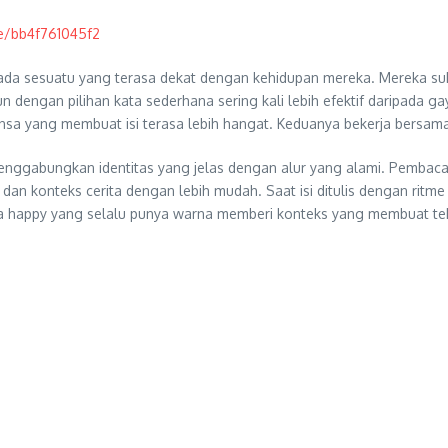
re/bb4f761045f2
 pada sesuatu yang terasa dekat dengan kehidupan mereka. Mereka su
n dengan pilihan kata sederhana sering kali lebih efektif daripada gay
sa yang membuat isi terasa lebih hangat. Keduanya bekerja bersam
nggabungkan identitas yang jelas dengan alur yang alami. Pembaca 
an konteks cerita dengan lebih mudah. Saat isi ditulis dengan ritm
ita happy yang selalu punya warna memberi konteks yang membuat tek