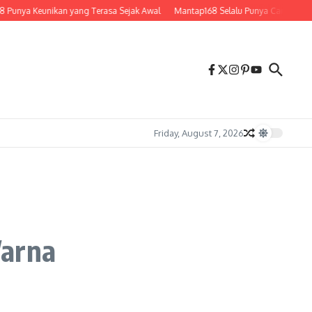
Punya Keunikan yang Terasa Sejak Awal
Mantap168 Selalu Punya Cara Buat De
Friday, August 7, 2026
Warna