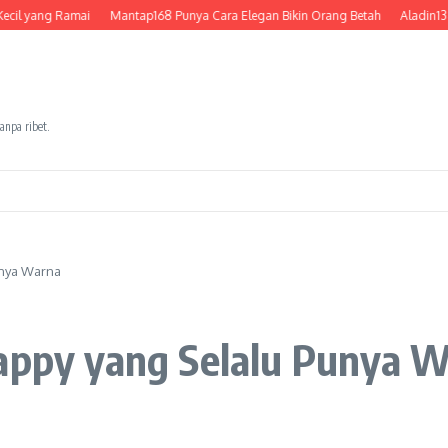
cil yang Ramai
Mantap168 Punya Cara Elegan Bikin Orang Betah
Aladin138 
anpa ribet.
unya Warna
Happy yang Selalu Punya 