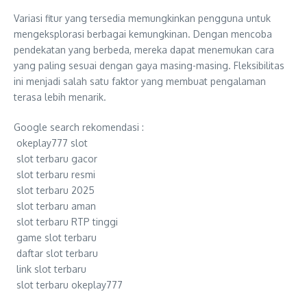
Variasi fitur yang tersedia memungkinkan pengguna untuk
mengeksplorasi berbagai kemungkinan. Dengan mencoba
pendekatan yang berbeda, mereka dapat menemukan cara
yang paling sesuai dengan gaya masing-masing. Fleksibilitas
ini menjadi salah satu faktor yang membuat pengalaman
terasa lebih menarik.
Google search rekomendasi :
okeplay777 slot
slot terbaru gacor
slot terbaru resmi
slot terbaru 2025
slot terbaru aman
slot terbaru RTP tinggi
game slot terbaru
daftar slot terbaru
link slot terbaru
slot terbaru okeplay777