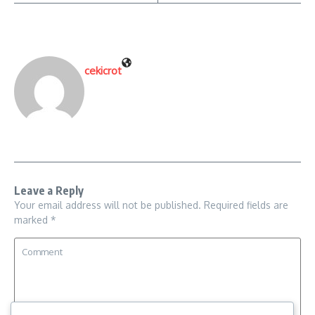
cekicrot
Leave a Reply
Your email address will not be published.
Required fields are
marked
*