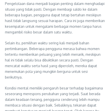
Pengelolaan dana menjadi bagian penting dalam menghadapi
situasi yang tidak pasti. Dengan membagi saldo ke dalam
beberapa bagian, pengguna dapat tetap bertahan meskipun
hasil tidak langsung sesuai harapan. Cara ini juga memberikan
kesempatan untuk mengalami berbagai momen tanpa harus
mengambil risiko besar dalam satu waktu.
Selain itu, pemilihan waktu sering kali menjadi bahan
pertimbangan. Beberapa pengguna merasa bahwa momen
tertentu memberikan peluang yang lebih menarik, meskipun
hal ini tidak selalu bisa dibuktikan secara pasti. Dengan
mencatat waktu serta hasil yang diperoleh, mereka dapat
menemukan pola yang mungkin berguna untuk sesi
berikutnya.
Kondisi mental memiliki pengaruh besar terhadap bagaimana
seseorang merespons perubahan yang terjadi. Saat berada
dalam keadaan tenang, pengguna cenderung lebih mampu
membaca situasi dengan baik. Sebaliknya, tekanan dapat
membuat keputusan menjadi kurang tepat. Oleh karena itu,