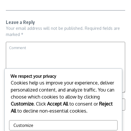
Leave a Reply
Your email address will not be published.
Required fields are
marked
*
We respect your privacy
Cookies help us improve your experience, deliver
personalized content, and analyze traffic. You can
choose which cookies to allow by clicking
Customize
. Click
Accept All
to consent or
Reject
All
to decline non-essential cookies.
Save my name, email, and website in this browser for the
next time I comment.
Customize