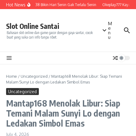
Skip to content
Hot News
Aladin138 Bikin Hari Senin Gak Terlalu Senin
Okeplay777 Kayak Du
M
Slot Online Santai
e
n
Bahasan slot online dan game gacor dengan gaya santai, cocok
u
buat yang suka cari info tanpa ribet.
Home
/
Uncategorized
/
Mantap168 Menolak Libur: Siap Temani
Malam Sunyi Lo dengan Ledakan Simbol Emas
Uncategorized
Mantap168 Menolak Libur: Siap
Temani Malam Sunyi Lo dengan
Ledakan Simbol Emas
July 4, 2026