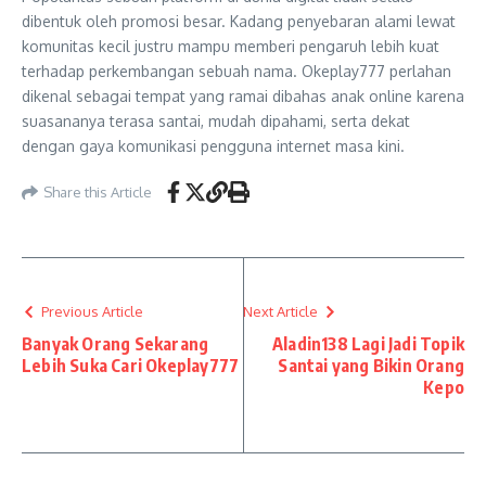
dibentuk oleh promosi besar. Kadang penyebaran alami lewat
komunitas kecil justru mampu memberi pengaruh lebih kuat
terhadap perkembangan sebuah nama. Okeplay777 perlahan
dikenal sebagai tempat yang ramai dibahas anak online karena
suasananya terasa santai, mudah dipahami, serta dekat
dengan gaya komunikasi pengguna internet masa kini.
Share this Article
Previous Article
Next Article
Banyak Orang Sekarang
Aladin138 Lagi Jadi Topik
Lebih Suka Cari Okeplay777
Santai yang Bikin Orang
Kepo