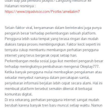
Udah siap jadi pemburu jackpot? Langsung meluncur ke
Halaman resminya :
https://www.tripadvisor.com/Profile/amelialim7
Selain faktor viral, kenyamanan dalam berinteraksi juga punya
pengaruh besar terhadap perkembangan sebuah platform.
Pengguna lebih suka tempat yang terasa ringan dan mudah
diakses tanpa proses membingungkan. Faktor kecil seperti ini
ternyata cukup membantu membangun perhatian pengguna
internet yang terus bergerak cepat setiap hari.
Perkembangan media sosial juga ikut memberi pengaruh besar
terhadap meningkatnya pembahasan mengenai Okeplay777.
Ketika banyak pengguna mulai membagikan pengalaman atau
sekadar menyebut namanya dalam percakapan santai,
penyebaran informasi berjalan lebih cepat secara alami. Hal ini
membuat platform tersebut semakin dikenal di berbagai
komunitas digital.
Di era sekarang, perhatian pengguna internet sangat mudah
berubah karena banyak tren baru muncul setiap waktu. Namun