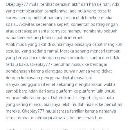
Okeplay777 mulai terlihat semakin aktif dari hari ke hari. Ada
yang membicarakan tampilannya, ada pula yang tertarik
karena sering melihat namanya muncul di timeline media
sosial. Aktivitas sederhana seperti komentar, posting ringan,
atau percakapan santai ternyata mampu membantu sebuah
nama berkembang lebih cepat di internet.
Anak muda yang aktif di dunia maya biasanya cepat mengikuti
sesuatu yang sedang ramai. Mereka senang mencari tempat
yang terasa cocok dengan gaya komunikasi santai dan tidak
terlalu kaku. Okeplay777 perlahan masuk ke berbagai
pembahasan karena dianggap punya nuansa yang dekat
dengan kebiasaan pengguna digital masa kini.
Banyak pengguna internet sekarang menghabiskan waktu
sambil berpindah dari satu platform ke platform lain untuk
mencari hiburan ringan. Dalam kondisi seperti itu, sesuatu
yang sering muncul biasanya lebih mudah masuk ke perhatian
mereka. Okeplay777 mulai terasa familiar karena namanya
terus terlihat di berbagai aktivitas online sehari-hari.